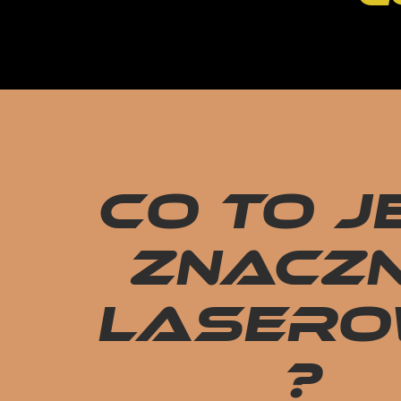
Co to j
znaczn
laser
?