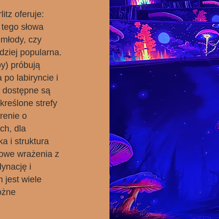
itz oferuje:
 tego słowa
 młody, czy
dziej popularna.
by) próbują
po labiryncie i
c dostępne są
kreślone strefy
renie o
ch, dla
 i struktura
kowe wrażenia z
ynację i
 jest wiele
óżne