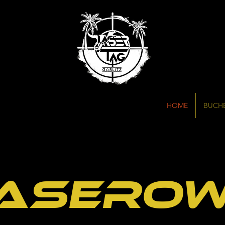
HOME
BUCH
asero