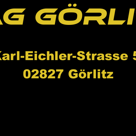
g Görl
arl-Eichler-Strasse 
02827 Görlitz