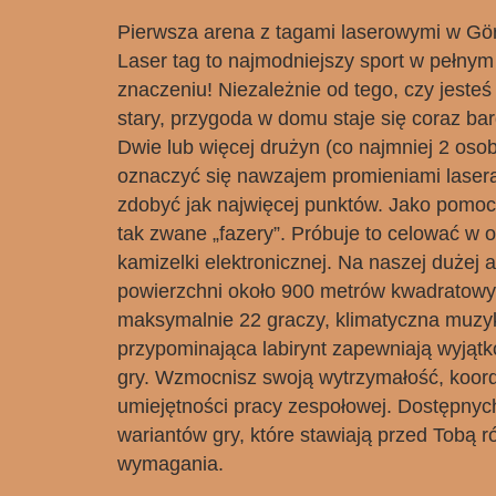
Pierwsza arena z tagami laserowymi w Görl
Laser tag to najmodniejszy sport w pełnym
znaczeniu! Niezależnie od tego, czy jesteś
stary, przygoda w domu staje się coraz bar
Dwie lub więcej drużyn (co najmniej 2 oso
oznaczyć się nawzajem promieniami lasera 
zdobyć jak najwięcej punktów. Jako pomo
tak zwane „fazery”. Próbuje to celować w o
kamizelki elektronicznej. Na naszej dużej a
powierzchni około 900 metrów kwadratowy
maksymalnie 22 graczy, klimatyczna muzyka
przypominająca labirynt zapewniają wyjąt
gry. Wzmocnisz swoją wytrzymałość, koord
umiejętności pracy zespołowej. Dostępnych
wariantów gry, które stawiają przed Tobą r
wymagania.