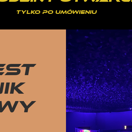
Tylko po umówieniu
est
ik
owy